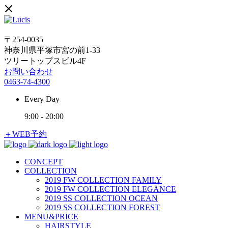
〒254-0035
神奈川県平塚市宮の前1-33
ツリートップスビル4F
お問い合わせ
0463-74-4300
Every Day
9:00
-
20:00
＋WEB予約
CONCEPT
COLLECTION
2019 FW COLLECTION FAMILY
2019 FW COLLECTION ELEGANCE
2019 SS COLLECTION OCEAN
2019 SS COLLECTION FOREST
MENU&PRICE
HAIRSTYLE