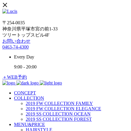
〒254-0035
神奈川県平塚市宮の前1-33
ツリートップスビル4F
お問い合わせ
0463-74-4300
Every Day
9:00
-
20:00
＋WEB予約
CONCEPT
COLLECTION
2019 FW COLLECTION FAMILY
2019 FW COLLECTION ELEGANCE
2019 SS COLLECTION OCEAN
2019 SS COLLECTION FOREST
MENU&PRICE
HAIRSTYLE