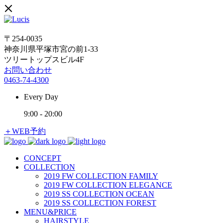
〒254-0035
神奈川県平塚市宮の前1-33
ツリートップスビル4F
お問い合わせ
0463-74-4300
Every Day
9:00
-
20:00
＋WEB予約
CONCEPT
COLLECTION
2019 FW COLLECTION FAMILY
2019 FW COLLECTION ELEGANCE
2019 SS COLLECTION OCEAN
2019 SS COLLECTION FOREST
MENU&PRICE
HAIRSTYLE